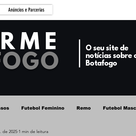
Anúncios e Parcerias
ORME
O seu site de
FOGO
notícias sobre 
Botafogo
ssos
Futebol Feminino
Remo
Futebol Masc
. de 2025
1 min de leitura
Futebol Masculino - Base
Basquete
Botafog