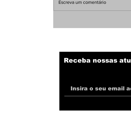
Escreva um comentário
Jornalista detalha
negociação difícil do
Botafogo com Zenit por
Luiz Henrique; confira
Receba nossas atu