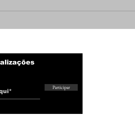
Santi Rodríguez vive
Bot
momento de incerteza
mai
no Botafogo e futuro
mov
passa a ser debatido
des
nos bastidores
nov
alizações
Participar