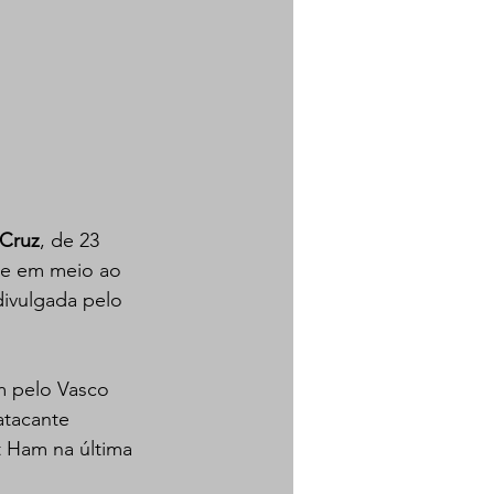
Cruz
, de 23 
ge em meio ao 
divulgada pelo 
m pelo Vasco 
atacante 
 Ham na última 