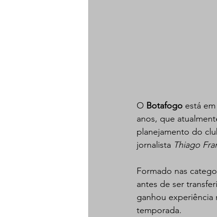
O 
Botafogo 
está em
anos, que atualment
planejamento do club
jornalista
 Thiago Fra
Formado nas categor
antes de ser transfe
ganhou experiência 
temporada.