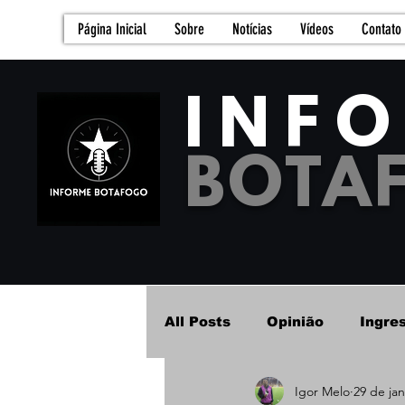
Página Inicial
Sobre
Notícias
Vídeos
Contato
INF
BOTA
All Posts
Opinião
Ingre
Igor Melo
29 de jan
Futebol Feminino - Base