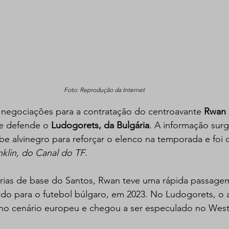
Foto: Reprodução da Internet
 negociações para a contratação do centroavante 
Rwan 
e defende o 
Ludogorets, da Bulgária
. A informação sur
e alvinegro para reforçar o elenco na temporada e foi 
nklin, do Canal do TF
.
ias de base do Santos, Rwan teve uma rápida passage
rido para o futebol búlgaro, em 2023. No Ludogorets, o 
no cenário europeu e chegou a ser especulado no West