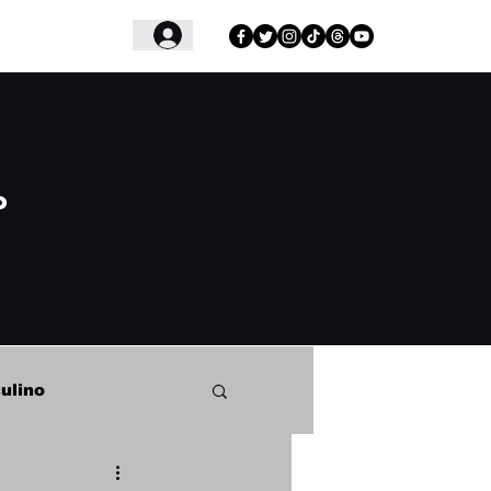
Login
o
ulino
o Samba Clube