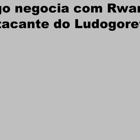
go negocia com Rwa
tacante do Ludogore