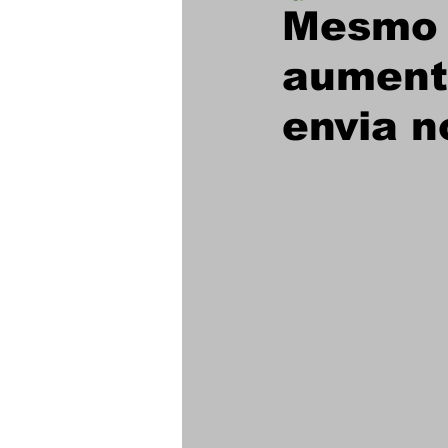
Mesmo 
aumenta
Futebol Feminino
envia n