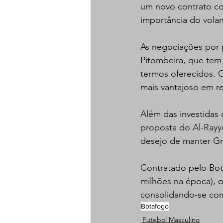
um novo contrato com
importância do volan
As negociações por 
Pitombeira, que tem
termos oferecidos. O
mais vantajoso em re
Além das investidas
proposta do Al-Rayy
desejo de manter Gr
Contratado pelo Bota
milhões na época), o
consolidando-se co
Botafogo
Futebol Masculino