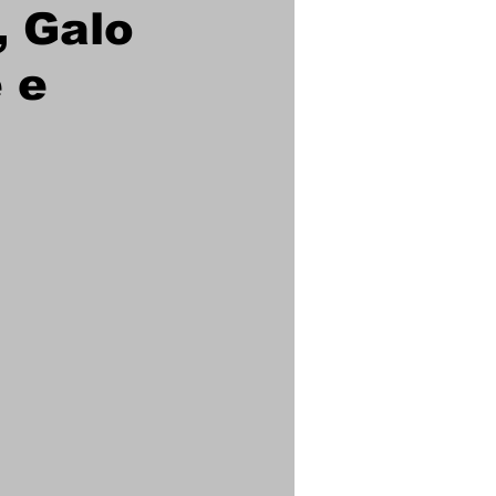
 Galo
 e