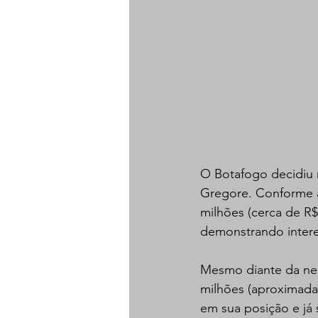
O Botafogo decidiu r
Gregore. Conforme a
milhões (cerca de R$ 
demonstrando intere
Mesmo diante da neg
milhões (aproximada
em sua posição e já