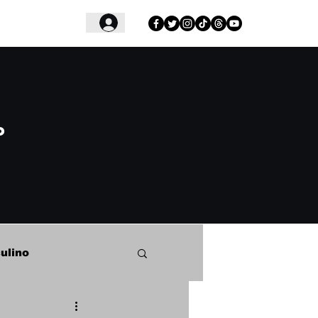
Login
o
ulino
o Samba Clube