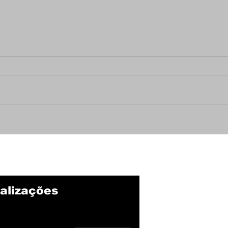
Botafogo insiste em
Luc
Marlon Gomes, mas
dei
novela segue sem
emp
desfecho
alizações