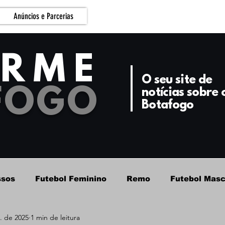
Anúncios e Parcerias
ORME
O seu site de
FOGO
notícias sobre 
Botafogo
ssos
Futebol Feminino
Remo
Futebol Masc
. de 2025
1 min de leitura
Futebol Masculino - Base
Basquete
Botafog