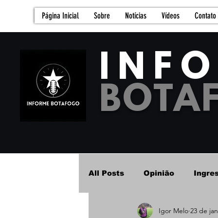
Página Inicial
Sobre
Notícias
Vídeos
Contato
INF
BOTA
All Posts
Opinião
Ingre
Igor Melo
23 de jan
Futebol Feminino - Base