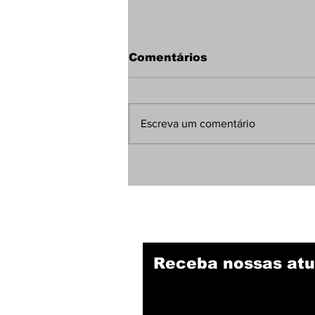
Comentários
Escreva um comentário
Negociações entre
Botafogo e Dínamo
Moscou por Bitello
esfriam após exigências
dos russos
Receba nossas atu