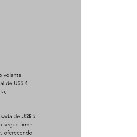
o volante 
al de US$ 4 
ta, 
isada de US$ 5 
o segue firme 
e, oferecendo 