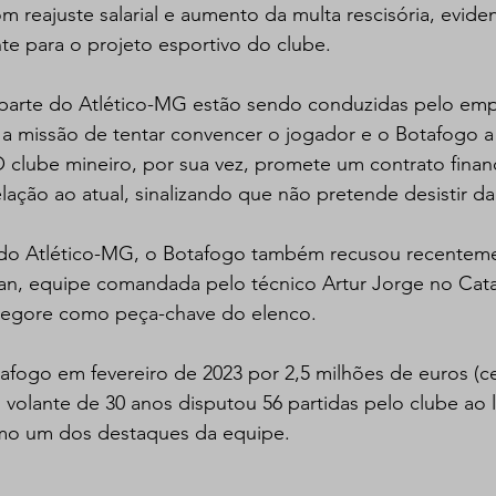
 reajuste salarial e aumento da multa rescisória, evide
te para o projeto esportivo do clube.  
parte do Atlético-MG estão sendo conduzidas pelo emp
 a missão de tentar convencer o jogador e o Botafogo a
 clube mineiro, por sua vez, promete um contrato finan
lação ao atual, sinalizando que não pretende desistir da
 do Atlético-MG, o Botafogo também recusou recentem
an, equipe comandada pelo técnico Artur Jorge no Catar
egore como peça-chave do elenco.  
fogo em fevereiro de 2023 por 2,5 milhões de euros (ce
 volante de 30 anos disputou 56 partidas pelo clube ao 
mo um dos destaques da equipe.