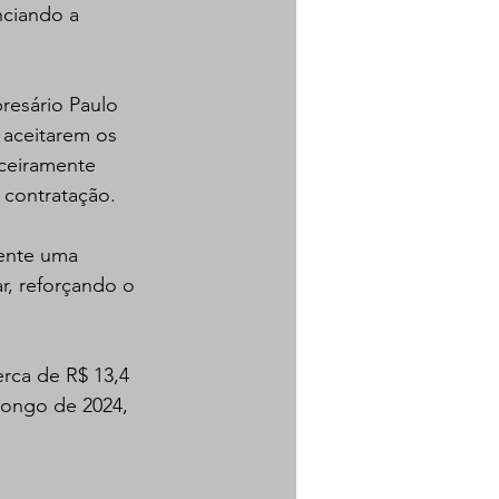
nciando a 
resário Paulo 
 aceitarem os 
ceiramente 
 contratação.  
ente uma 
, reforçando o 
rca de R$ 13,4 
longo de 2024, 