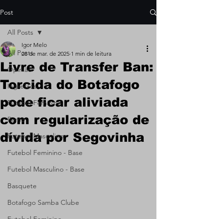
Post
All Posts
Igor Melo
All Posts
28 de mar. de 2025
1 min de leitura
Livre de Transfer Ban:
Opinião
Torcida do Botafogo
Ingressos
pode ficar aliviada
Futebol Feminino
com regularização de
Remo
dívida por Segovinha
Futebol Masculino
Futebol Feminino - Base
Futebol Masculino - Base
Basquete
Botafogo Samba Clube