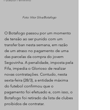
Futebol Feminino
Foto: Vitor Silva/Botafogo
O Botafogo passou por um momento 
de tensão ao ser punido com um 
transfer ban nesta semana, em razão 
de um atraso no pagamento de uma 
das parcelas da compra do jovem 
Segovinha. A penalidade, imposta pela 
Fifa, impedia o Glorioso de realizar 
novas contratações. Contudo, nesta 
sexta-feira (28/3), a entidade máxima 
do futebol confirmou que o 
pagamento foi efetuado e, com isso, o 
Botafogo foi retirado da lista de clubes 
proibidos de contratar.