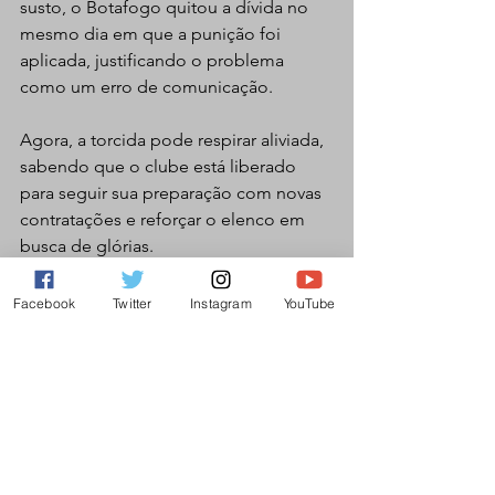
susto, o Botafogo quitou a dívida no 
mesmo dia em que a punição foi 
aplicada, justificando o problema 
como um erro de comunicação.
Agora, a torcida pode respirar aliviada, 
sabendo que o clube está liberado 
para seguir sua preparação com novas 
contratações e reforçar o elenco em 
busca de glórias.
Facebook
Twitter
Instagram
YouTube
Ver tudo
Posts recentes