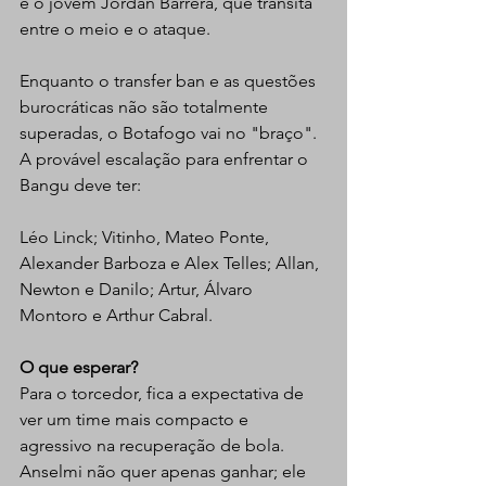
e o jovem Jordan Barrera, que transita 
entre o meio e o ataque.
Enquanto o transfer ban e as questões 
burocráticas não são totalmente 
superadas, o Botafogo vai no "braço". 
A provável escalação para enfrentar o 
Bangu deve ter:
Léo Linck; Vitinho, Mateo Ponte, 
Alexander Barboza e Alex Telles; Allan, 
Newton e Danilo; Artur, Álvaro 
Montoro e Arthur Cabral.
O que esperar?
Para o torcedor, fica a expectativa de 
ver um time mais compacto e 
agressivo na recuperação de bola. 
Anselmi não quer apenas ganhar; ele 