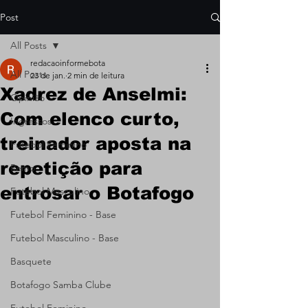
Post
All Posts
redacaoinformebota
All Posts
23 de jan.
2 min de leitura
Xadrez de Anselmi:
Opinião
Com elenco curto,
Ingressos
treinador aposta na
Futebol Feminino
repetição para
Remo
entrosar o Botafogo
Futebol Masculino
Futebol Feminino - Base
Futebol Masculino - Base
Basquete
Botafogo Samba Clube