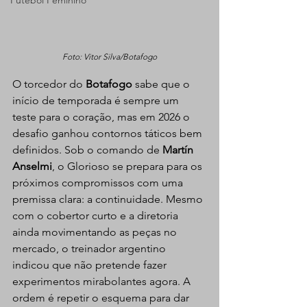
Futebol Feminino
Foto: Vitor Silva/Botafogo
O torcedor do 
Botafogo
 sabe que o 
início de temporada é sempre um 
teste para o coração, mas em 2026 o 
desafio ganhou contornos táticos bem 
definidos. Sob o comando de 
Martín 
Anselmi
, o Glorioso se prepara para os 
próximos compromissos com uma 
premissa clara: a continuidade. Mesmo 
com o cobertor curto e a diretoria 
ainda movimentando as peças no 
mercado, o treinador argentino 
indicou que não pretende fazer 
experimentos mirabolantes agora. A 
ordem é repetir o esquema para dar 