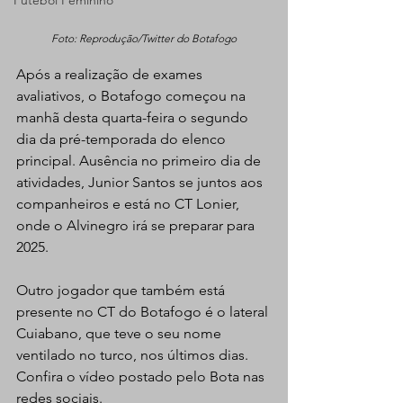
Futebol Feminino
Foto: Reprodução/Twitter do Botafogo
Após a realização de exames 
avaliativos, o Botafogo começou na 
manhã desta quarta-feira o segundo 
dia da pré-temporada do elenco 
principal. Ausência no primeiro dia de 
atividades, Junior Santos se juntos aos 
companheiros e está no CT Lonier, 
onde o Alvinegro irá se preparar para 
2025.
Outro jogador que também está 
presente no CT do Botafogo é o lateral 
Cuiabano, que teve o seu nome 
ventilado no turco, nos últimos dias. 
Confira o vídeo postado pelo Bota nas 
redes sociais.