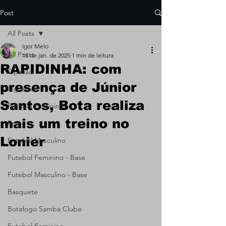
Post
All Posts
Igor Melo
All Posts
15 de jan. de 2025
1 min de leitura
RAPIDINHA: com
Opinião
presença de Júnior
Ingressos
Santos, Bota realiza
Futebol Feminino
mais um treino no
Remo
Lonier
Futebol Masculino
Futebol Feminino - Base
Futebol Masculino - Base
Basquete
Botafogo Samba Clube