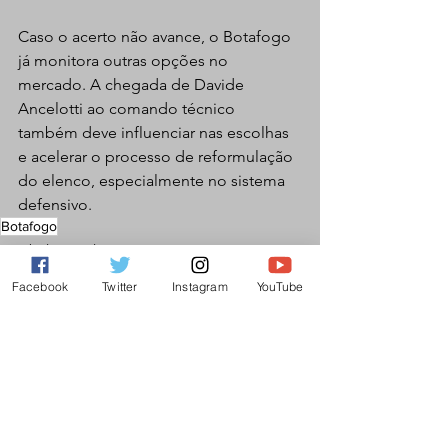
Caso o acerto não avance, o Botafogo 
já monitora outras opções no 
mercado. A chegada de Davide 
Ancelotti ao comando técnico 
também deve influenciar nas escolhas 
e acelerar o processo de reformulação 
do elenco, especialmente no sistema 
defensivo.
Botafogo
Futebol Masculino
Facebook
Twitter
Instagram
YouTube
Ver tudo
Posts recentes