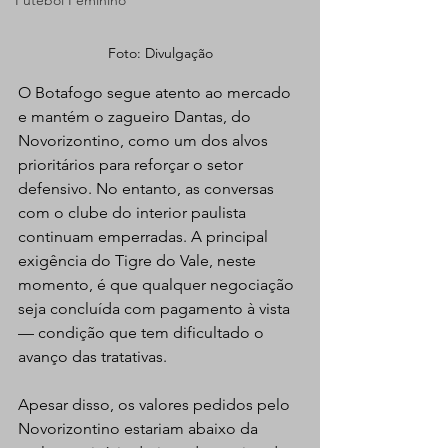
Futebol Feminino
Foto: Divulgação
O Botafogo segue atento ao mercado 
e mantém o zagueiro Dantas, do 
Novorizontino, como um dos alvos 
prioritários para reforçar o setor 
defensivo. No entanto, as conversas 
com o clube do interior paulista 
continuam emperradas. A principal 
exigência do Tigre do Vale, neste 
momento, é que qualquer negociação 
seja concluída com pagamento à vista 
— condição que tem dificultado o 
avanço das tratativas.
Apesar disso, os valores pedidos pelo 
Novorizontino estariam abaixo da 