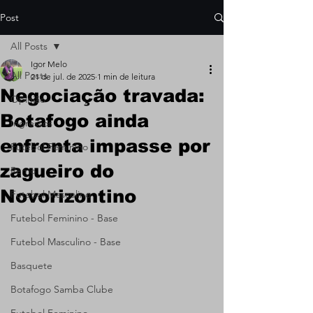
Post
All Posts
Igor Melo
All Posts
21 de jul. de 2025
1 min de leitura
Negociação travada:
Opinião
Botafogo ainda
Ingressos
enfrenta impasse por
Futebol Feminino
zagueiro do
Remo
Novorizontino
Futebol Masculino
Futebol Feminino - Base
Futebol Masculino - Base
Basquete
Botafogo Samba Clube