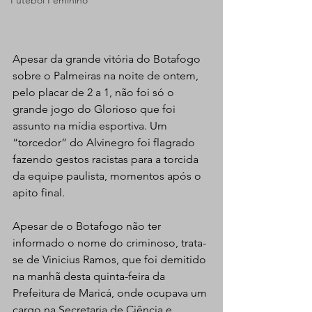
Futebol Feminino
Apesar da grande vitória do Botafogo 
sobre o Palmeiras na noite de ontem, 
pelo placar de 2 a 1, não foi só o 
grande jogo do Glorioso que foi 
assunto na mídia esportiva. Um 
“torcedor” do Alvinegro foi flagrado 
fazendo gestos racistas para a torcida 
da equipe paulista, momentos após o 
apito final.
Apesar de o Botafogo não ter 
informado o nome do criminoso, trata-
se de Vinicius Ramos, que foi demitido 
na manhã desta quinta-feira da 
Prefeitura de Maricá, onde ocupava um 
cargo na Secretaria de Ciência e 