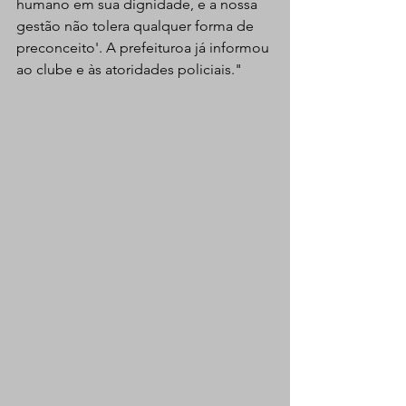
humano em sua dignidade, e a nossa 
gestão não tolera qualquer forma de 
preconceito'. A prefeituroa já informou 
ao clube e às atoridades policiais."