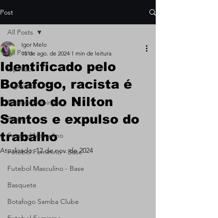
Post
All Posts
Igor Melo
All Posts
15 de ago. de 2024
1 min de leitura
Identificado pelo
Opinião
Botafogo, racista é
Ingressos
banido do Nilton
Futebol Feminino
Santos e expulso do
Remo
trabalho
Futebol Masculino
Atualizado:
12 de nov. de 2024
Futebol Feminino - Base
Futebol Masculino - Base
Basquete
Botafogo Samba Clube