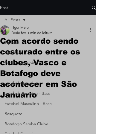
Post
All Posts
Igor Melo
All Posts
2 de fev.
1 min de leitura
Com acordo sendo
Opinião
costurado entre os
Ingressos
clubes, Vasco e
Futebol Feminino
Botafogo deve
Remo
acontecer em São
Futebol Masculino
Januário
Futebol Feminino - Base
Futebol Masculino - Base
Basquete
Botafogo Samba Clube