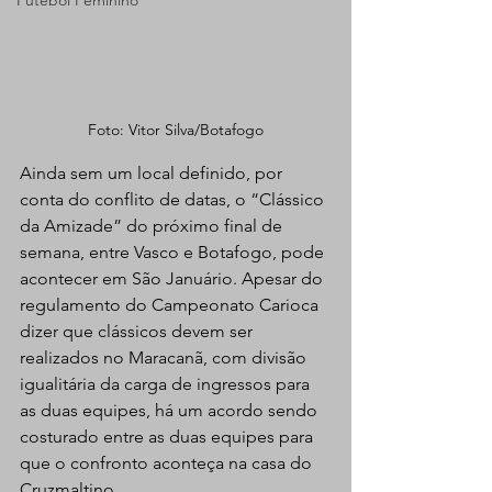
Futebol Feminino
Foto: Vitor Silva/Botafogo
Ainda sem um local definido, por 
conta do conflito de datas, o “Clássico 
da Amizade” do próximo final de 
semana, entre Vasco e Botafogo, pode 
acontecer em São Januário. Apesar do 
regulamento do Campeonato Carioca 
dizer que clássicos devem ser 
realizados no Maracanã, com divisão 
igualitária da carga de ingressos para 
as duas equipes, há um acordo sendo 
costurado entre as duas equipes para 
que o confronto aconteça na casa do 
Cruzmaltino.