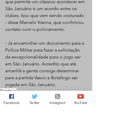
que permite um clássico acontecer em 
São Januário é um acordo entre os 
clubes. Isso que vem sendo costurado 
- disse Marcelo Vianna, que confirmou 
contato com o policiamento.
- Já encaminhei um documento para a 
Polícia Militar para fazer a solicitação 
da excepcionalidade para o jogo ser 
em São Januário. Acredito que até 
amanhã a gente consiga determinar 
para a partida Vasco e Botafogo ser 
jogada em São Januário.
Botafogo
Futebol Masculino
Facebook
Twitter
Instagram
YouTube