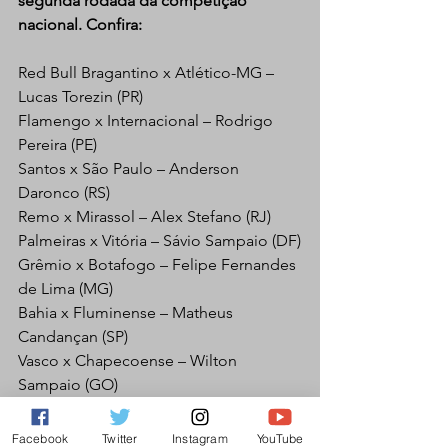
segunda rodada da competição 
nacional. Confira:
Red Bull Bragantino x Atlético-MG – 
Lucas Torezin (PR)
Flamengo x Internacional – Rodrigo 
Pereira (PE)
Santos x São Paulo – Anderson 
Daronco (RS)
Remo x Mirassol – Alex Stefano (RJ)
Palmeiras x Vitória – Sávio Sampaio (DF)
Grêmio x Botafogo – Felipe Fernandes 
de Lima (MG)
Bahia x Fluminense – Matheus 
Candançan (SP)
Vasco x Chapecoense – Wilton 
Sampaio (GO)
Cruzeiro x Coritiba – Bruno Arleu (RJ)
Botafogo
Facebook
Twitter
Instagram
YouTube