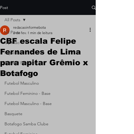
Post
All Posts
redacaoinformebota
All Posts
2 de fev.
1 min de leitura
CBF escala Felipe
Opinião
Fernandes de Lima
Ingressos
para apitar Grêmio x
Futebol Feminino
Botafogo
Remo
Futebol Masculino
Futebol Feminino - Base
Futebol Masculino - Base
Basquete
Botafogo Samba Clube