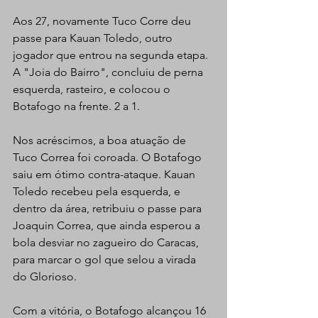
Aos 27, novamente Tuco Corre deu 
passe para Kauan Toledo, outro 
jogador que entrou na segunda etapa. 
A "Joia do Bairro", concluiu de perna 
esquerda, rasteiro, e colocou o 
Botafogo na frente. 2 a 1.
Nos acréscimos, a boa atuação de 
Tuco Correa foi coroada. O Botafogo 
saiu em ótimo contra-ataque. Kauan 
Toledo recebeu pela esquerda, e 
dentro da área, retribuiu o passe para 
Joaquin Correa, que ainda esperou a 
bola desviar no zagueiro do Caracas, 
para marcar o gol que selou a virada 
do Glorioso.
Com a vitória, o Botafogo alcançou 16 