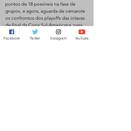
pontos de 18 possíveis na fase de 
grupos, e agora, aguarda de camarote 
os confrontos dos playoffs das oitavas 
de final da Copa Sul-Americana, para 
conhecer seu adversário.
Facebook
Twitter
Instagram
YouTube
Botafogo
Futebol Masculino
Ver tudo
Posts recentes