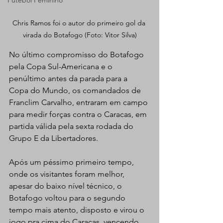
Futebol Feminino
Chris Ramos foi o autor do primeiro gol da 
virada do Botafogo (Foto: Vitor Silva)
No último compromisso do Botafogo 
pela Copa Sul-Americana e o 
penúltimo antes da parada para a 
Copa do Mundo, os comandados de 
Franclim Carvalho, entraram em campo 
para medir forças contra o Caracas, em 
partida válida pela sexta rodada do 
Grupo E da Libertadores.
Após um péssimo primeiro tempo, 
onde os visitantes foram melhor, 
apesar do baixo nível técnico, o 
Botafogo voltou para o segundo 
tempo mais atento, disposto e virou o 
jogo pra cima do Caracas, vencendo 