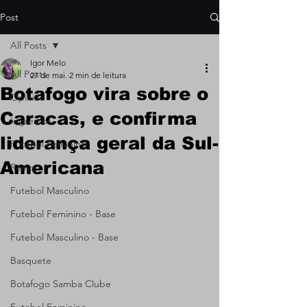
Post
All Posts
Igor Melo
All Posts
27 de mai.
2 min de leitura
Botafogo vira sobre o
Opinião
Caracas, e confirma
Ingressos
liderança geral da Sul-
Futebol Feminino
Americana
Remo
Futebol Masculino
Futebol Feminino - Base
Futebol Masculino - Base
Basquete
Botafogo Samba Clube