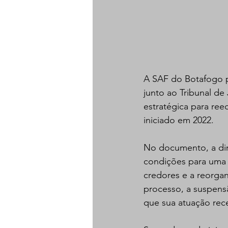
A SAF do Botafogo pr
junto ao Tribunal de
estratégica para reeq
iniciado em 2022.
No documento, a dire
condições para uma 
credores e a reorgan
processo, a suspensã
que sua atuação rece