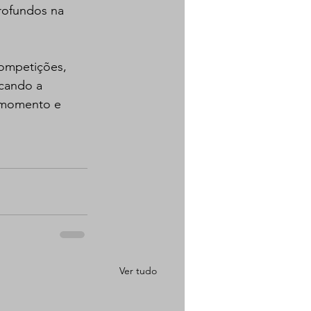
rofundos na 
competições, 
acando a 
o momento e 
Ver tudo