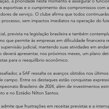
ação, a prioridade neste momento é assegurar o funci
des esportivas e o cumprimento dos compromissos com at
adores de serviço. O clube afirma que todos continuarã
 processo, sem impactos imediatos na operação do fut
al, prevista na legislação brasileira e também contempl
o que permite às empresas em dificuldade financeira r
 supervisão judicial, mantendo suas atividades em anda
o deverá apresentar, nos próximos meses, um plano det
tas para o reequilíbrio econômico.
safiador, a SAF ressalta os avanços obtidos nos últimos
de campo. Entre os destaques estão conquistas expressi
peonato Brasileiro de 2024, além de investimentos estru
to e no Estádio Nilton Santos.
 admite que frustrações em receitas previstas e a interr