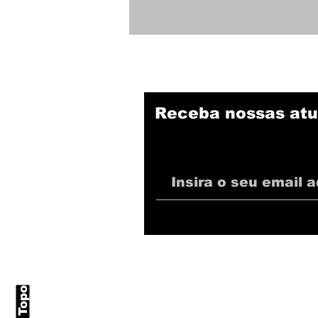
Jornalista detalha
negociação difícil do
Botafogo com Zenit por
Luiz Henrique; confira
Receba nossas atu