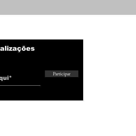
Santi Rodríguez vive
Bot
momento de incerteza
mai
no Botafogo e futuro
mov
passa a ser debatido
des
nos bastidores
nov
alizações
Participar