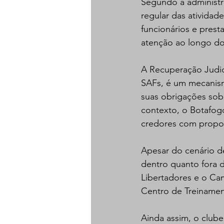
Segundo a administr
regular das ativida
funcionários e prest
atenção ao longo do
A Recuperação Judici
SAFs, é um mecanism
suas obrigações sob
contexto, o Botafog
credores com propos
Apesar do cenário de
dentro quanto fora 
Libertadores e o Cam
Centro de Treinamen
Ainda assim, o clube