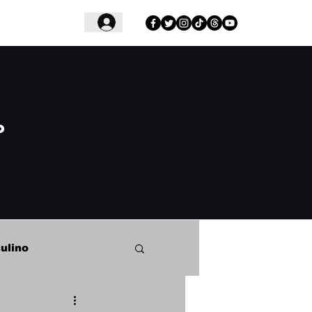
Login
o
ulino
o Samba Clube