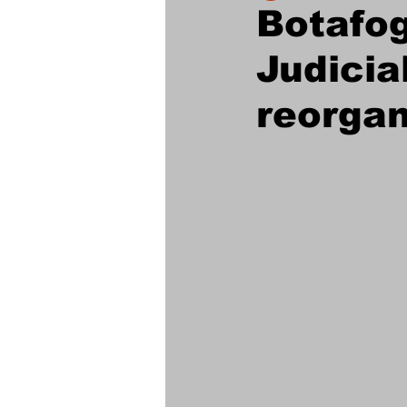
Botafo
Judicia
Futebol Feminino
reorgan