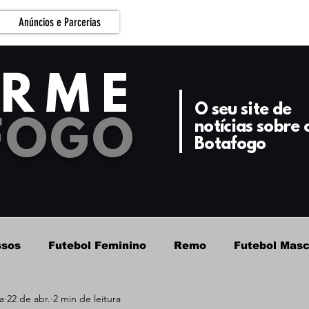
Anúncios e Parcerias
ORME
O seu site de
FOGO
notícias sobre 
Botafogo
ssos
Futebol Feminino
Remo
Futebol Masc
a
22 de abr.
2 min de leitura
Futebol Masculino - Base
Basquete
Botafog