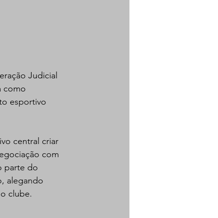
ração Judicial 
ca como 
to esportivo 
o central criar 
negociação com 
o parte do 
o, alegando 
no clube.