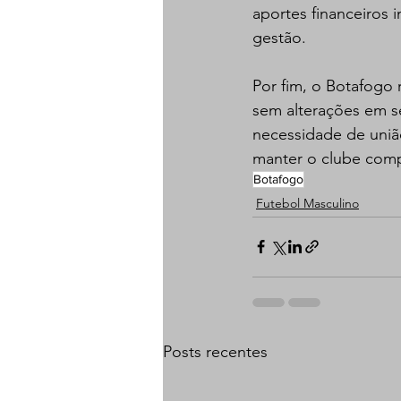
aportes financeiros 
gestão.
Por fim, o Botafogo
sem alterações em se
necessidade de união
manter o clube compe
Botafogo
Futebol Masculino
Posts recentes