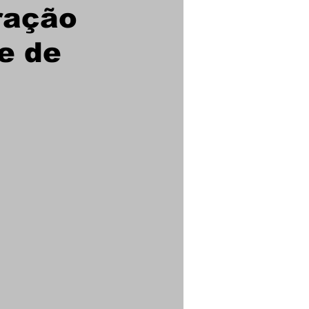
ração
e de