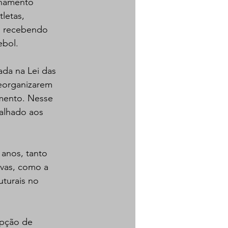
onamento 
letas, 
o recebendo 
ebol.
ada na Lei das 
eorganizarem 
mento. Nesse 
alhado aos 
 anos, tanto 
vas, como a 
turais no 
upção de 