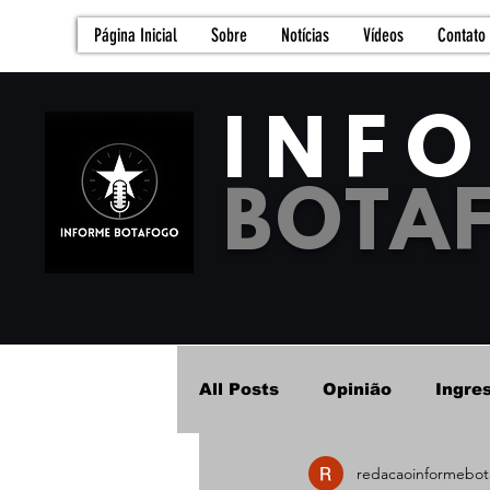
Página Inicial
Sobre
Notícias
Vídeos
Contato
INF
BOTA
All Posts
Opinião
Ingre
redacaoinformebot
Futebol Feminino - Base