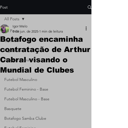
Post
All Posts
Igor Melo
All Posts
8 de jun. de 2025
1 min de leitura
Botafogo encaminha
Opinião
contratação de Arthur
Ingressos
Cabral visando o
Futebol Feminino
Mundial de Clubes
Remo
Futebol Masculino
Futebol Feminino - Base
Futebol Masculino - Base
Basquete
Botafogo Samba Clube