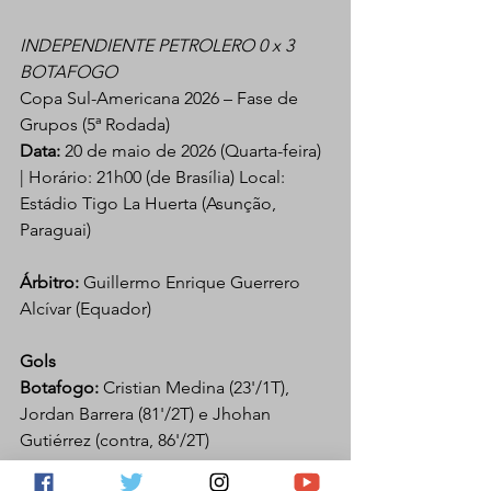
INDEPENDIENTE PETROLERO 0 x 3 
BOTAFOGO
Copa Sul-Americana 2026 – Fase de 
Grupos (5ª Rodada)
Data:
 20 de maio de 2026 (Quarta-feira) 
| Horário: 21h00 (de Brasília) Local: 
Estádio Tigo La Huerta (Asunção, 
Paraguai)
Árbitro:
 Guillermo Enrique Guerrero 
Alcívar (Equador)
Gols
Botafogo:
 Cristian Medina (23'/1T), 
Jordan Barrera (81'/2T) e Jhohan 
Gutiérrez (contra, 86'/2T)