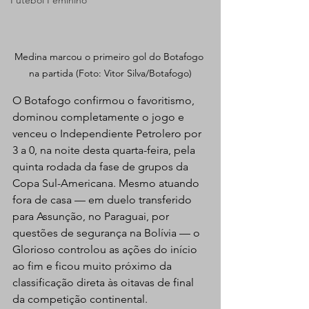
Futebol Feminino
Medina marcou o primeiro gol do Botafogo 
na partida (Foto: Vitor Silva/Botafogo)
O Botafogo confirmou o favoritismo, 
dominou completamente o jogo e 
venceu o Independiente Petrolero por 
3 a 0, na noite desta quarta-feira, pela 
quinta rodada da fase de grupos da 
Copa Sul-Americana. Mesmo atuando 
fora de casa — em duelo transferido 
para Assunção, no Paraguai, por 
questões de segurança na Bolívia — o 
Glorioso controlou as ações do início 
ao fim e ficou muito próximo da 
classificação direta às oitavas de final 
da competição continental.  