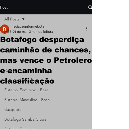
Post
All Posts
redacaoinformebota
All Posts
21 de mai.
3 min de leitura
Botafogo desperdiça
Opinião
caminhão de chances,
Ingressos
mas vence o Petrolero
Futebol Feminino
e encaminha
Remo
classificação
Futebol Masculino
Futebol Feminino - Base
Futebol Masculino - Base
Basquete
Botafogo Samba Clube