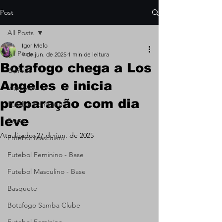
Post
All Posts
Igor Melo
All Posts
9 de jun. de 2025
1 min de leitura
Botafogo chega a Los
Opinião
Angeles e inicia
Ingressos
preparação com dia
Futebol Feminino
leve
Remo
Atualizado:
27 de jun. de 2025
Futebol Masculino
Futebol Feminino - Base
Futebol Masculino - Base
Basquete
Botafogo Samba Clube