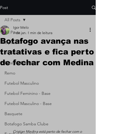
Post
All Posts
Igor Melo
All Posts
7 de jan.
1 min de leitura
Botafogo avança nas
Opinião
tratativas e fica perto
Ingressos
de fechar com Medina
Futebol Feminino
Remo
Futebol Masculino
Futebol Feminino - Base
Futebol Masculino - Base
Basquete
Botafogo Samba Clube
Cristian Medina está perto de fechar com o 