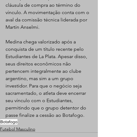
cláusula de compra ao término do 
vínculo. A movimentação conta com o 
aval da comissão técnica liderada por 
Martín Anselmi.
Medina chega valorizado após a 
conquista de um título recente pelo 
Estudiantes de La Plata. Apesar disso, 
seus direitos econômicos não 
pertencem integralmente ao clube 
argentino, mas sim a um grupo 
investidor. Para que o negócio seja 
sacramentado, o atleta deve encerrar 
seu vínculo com o Estudiantes, 
permitindo que o grupo detentor do 
passe finalize a cessão ao Botafogo.
Botafogo
Futebol Masculino