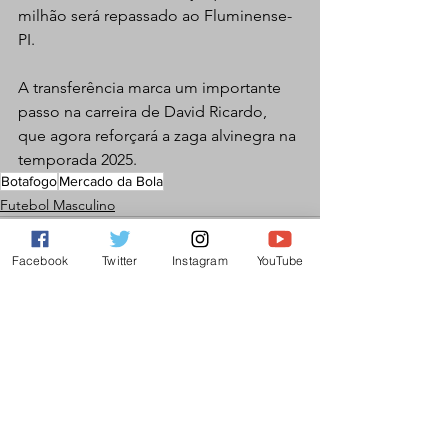
milhão será repassado ao Fluminense-
PI.
A transferência marca um importante 
passo na carreira de David Ricardo, 
que agora reforçará a zaga alvinegra na 
temporada 2025.
Botafogo
Mercado da Bola
Futebol Masculino
Facebook
Twitter
Instagram
YouTube
Ver tudo
Posts recentes