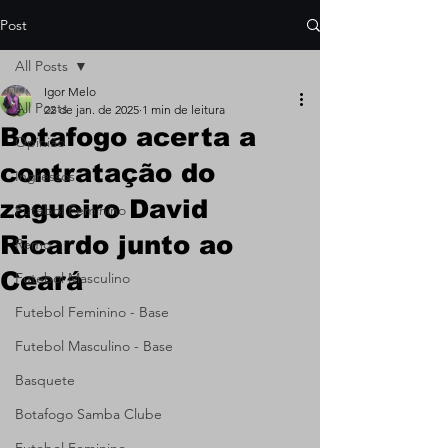
Post
All Posts
Igor Melo
All Posts
22 de jan. de 2025
1 min de leitura
Botafogo acerta a
Opinião
contratação do
Ingressos
zagueiro David
Futebol Feminino
Ricardo junto ao
Remo
Ceará
Futebol Masculino
Futebol Feminino - Base
Futebol Masculino - Base
Basquete
Botafogo Samba Clube