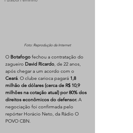
Futebol Feminino
Foto: Reprodução da Internet
O 
Botafogo 
fechou a contratação do 
zagueiro 
David Ricardo
, de 22 anos, 
após chegar a um acordo com o 
Ceará
. O clube carioca pagará 
1,8 
milhão de dólares (cerca de R$ 10,9 
milhões na cotação atual) por 80% dos 
direitos econômicos do defensor.
 A 
negociação foi confirmada pelo 
repórter Horácio Neto, da Rádio O 
POVO CBN.