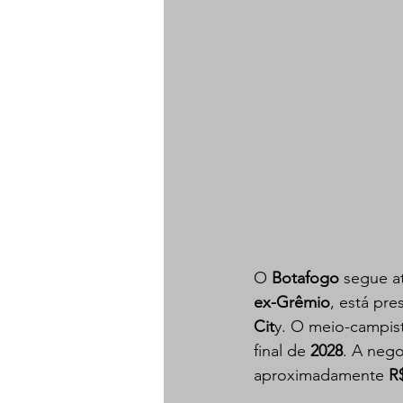
O 
Botafogo
 segue a
ex-Grêmio
, está pre
Cit
y. O meio-campist
final de 
2028
. A nego
aproximadamente 
R