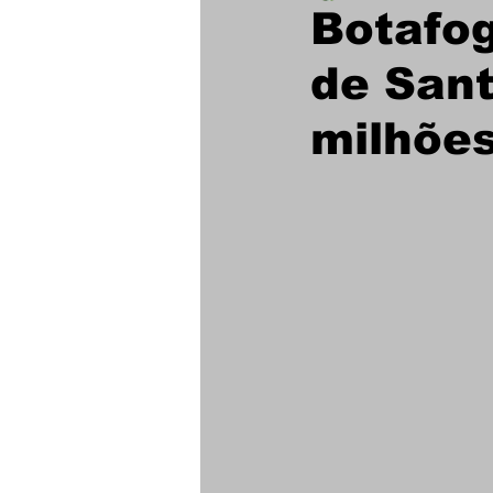
Botafog
de Sant
Futebol Feminino
milhõe