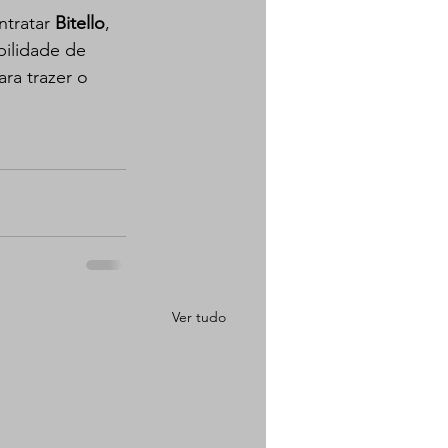
tratar 
Bitello
, 
ilidade de 
ra trazer o 
Ver tudo