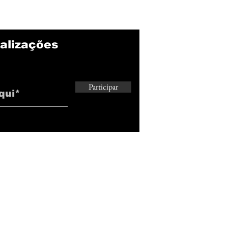
sair em breve
Rod
alizações
Participar
© 2024 por AsHoras. Orgulhosamente criado com
Wix.com