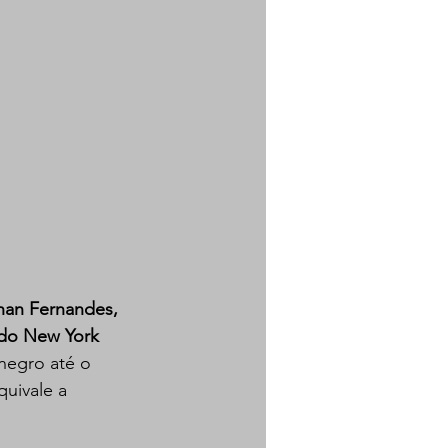
han Fernandes, 
 do New York 
negro até o 
quivale a 