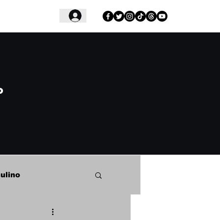
Login
o
ulino
o Samba Clube