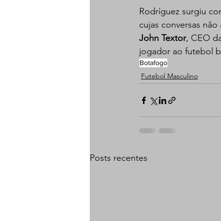
Rodríguez surgiu com
cujas conversas não
John Textor
, CEO da
jogador ao futebol br
Botafogo
Futebol Masculino
Posts recentes