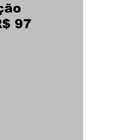
ção
R$ 97