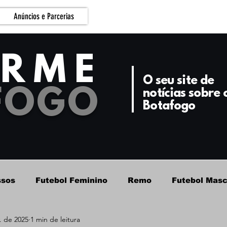
Anúncios e Parcerias
ORME
O seu site de
FOGO
notícias sobre 
Botafogo
ssos
Futebol Feminino
Remo
Futebol Masc
. de 2025
1 min de leitura
Futebol Masculino - Base
Basquete
Botafog