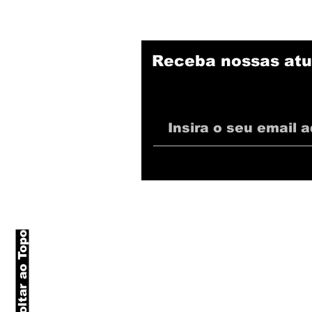
Fernandes, que pode
reforçar o time na
Recopa
Receba nossas atu
Voltar ao Topo