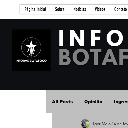
Página Inicial
Sobre
Notícias
Vídeos
Contato
INF
BOTA
All Posts
Opinião
Ingre
Igor Melo
14 de fev
Futebol Feminino - Base