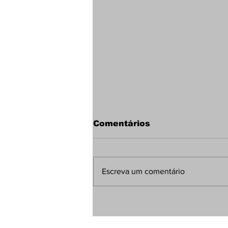
Comentários
Escreva um comentário
Botafogo encaminha
contratação do
atacante Nathan