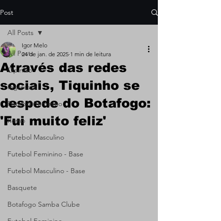
Post
All Posts
Igor Melo
All Posts
24 de jan. de 2025
1 min de leitura
Através das redes
Opinião
sociais, Tiquinho se
Ingressos
despede do Botafogo:
Futebol Feminino
'Fui muito feliz'
Remo
Futebol Masculino
Futebol Feminino - Base
Futebol Masculino - Base
Basquete
Botafogo Samba Clube