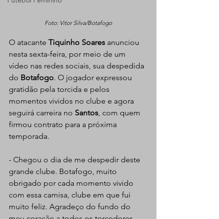
Futebol Feminino
Foto: Vitor Silva/Botafogo
O atacante 
Tiquinho Soares
 anunciou 
nesta sexta-feira, por meio de um 
vídeo nas redes sociais, sua despedida 
do 
Botafogo
. O jogador expressou 
gratidão pela torcida e pelos 
momentos vividos no clube e agora 
seguirá carreira no 
Santos
, com quem 
firmou contrato para a próxima 
temporada.
- Chegou o dia de me despedir deste 
grande clube. Botafogo, muito 
obrigado por cada momento vivido 
com essa camisa, clube em que fui 
muito feliz. Agradeço do fundo do 
meu coração a todos os torcedores 