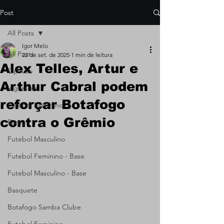
Post
All Posts
Igor Melo
All Posts
22 de set. de 2025
1 min de leitura
Alex Telles, Artur e
Opinião
Arthur Cabral podem
Ingressos
reforçar Botafogo
Futebol Feminino
contra o Grêmio
Remo
Futebol Masculino
Futebol Feminino - Base
Futebol Masculino - Base
Basquete
Botafogo Samba Clube