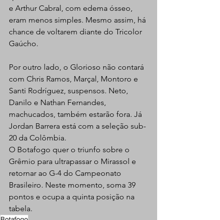
e Arthur Cabral, com edema ósseo, 
eram menos simples. Mesmo assim, há 
chance de voltarem diante do Tricolor 
Gaúcho.
Por outro lado, o Glorioso não contará 
com Chris Ramos, Marçal, Montoro e 
Santi Rodríguez, suspensos. Neto, 
Danilo e Nathan Fernandes, 
machucados, também estarão fora. Já 
Jordan Barrera está com a seleção sub-
20 da Colômbia.
O Botafogo quer o triunfo sobre o 
Grêmio para ultrapassar o Mirassol e 
retornar ao G-4 do Campeonato 
Brasileiro. Neste momento, soma 39 
pontos e ocupa a quinta posição na 
tabela.
Botafogo